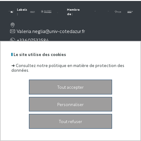
Labels
Membre
:
de :
Valeria.neglia@univ-cotedazur.fr
+33607532584
Computing
Le site utilise des cookies
Center
➜
Consultez notre politique en matière de protection des
données.
Legal Notice
Tout accepter
Personnaliser
Tout refuser